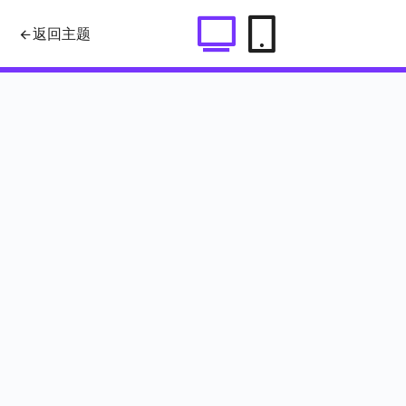
imgBox - 一个可实现图像的点击放
返回主题
大效果的jQuery插件