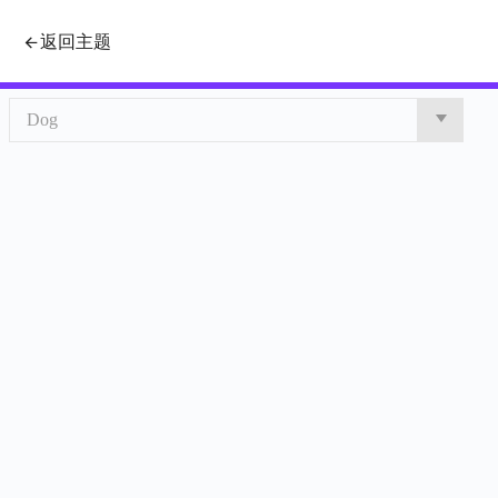
用div+css+jquery模拟select下
返回主题