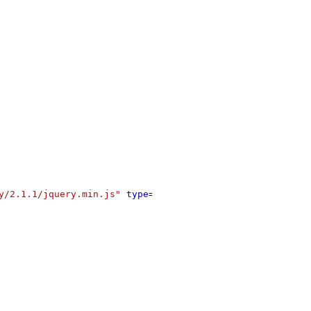
y/2.1.1/jquery.min.js"
type
=
"text/javascript"
></
script
>