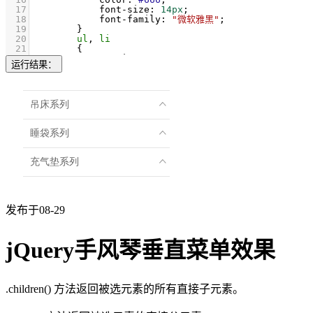
17
font-size
: 
14px
;
18
font-family
: 
"微软雅黑"
;
19
        }
20
ul
, 
li
21
        {
22
margin
: 
0
;
运行结果：
23
padding
: 
0
;
24
list-style
: 
none
;
25
        }
26
img
27
        {
28
border
: 
0
;
29
        }
30
a
31
        {
发布于08-29
jQuery手风琴垂直菜单效果
.children() 方法返回被选元素的所有直接子元素。