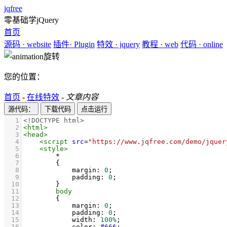
jqfree
零基础学jQuery
首页
源码
· website
插件
· Plugin
特效
· jquery
教程
· web
代码
· online
您的位置：
首页
-
在线特效
-
文章内容
源代码：
下载代码
点击运行
1
<!DOCTYPE html>
2
<
html
>
3
<
head
>
4
<
script
src
=
"https://www.jqfree.com/demo/jquer
5
<
style
>
6
        *
7
        {
8
margin
: 
0
;
9
padding
: 
0
;
10
        }
11
body
12
        {
13
margin
: 
0
;
14
padding
: 
0
;
15
width
: 
100%
;
16
color
: 
#666
;