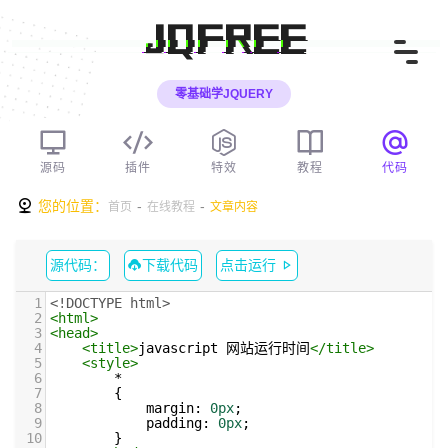
JQFREE
零基础学JQUERY
源码
插件
特效
教程
代码
您的位置：
-
-
首页
在线教程
文章内容
源代码：
下载代码
点击运行
1
<!DOCTYPE html>
2
<
html
>
3
<
head
>
4
<
title
>
javascript 网站运行时间
</
title
>
5
<
style
>
6
        *
7
        {
8
margin
: 
0px
;
9
padding
: 
0px
;
10
        }