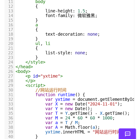
11
body
12
        {
13
line-height
: 
1.5
;
14
font-family
: 微软雅黑;
15
        }
16
a
17
        {
18
text-decoration
: 
none
;
19
        }
20
ul
, 
li
21
        {
22
list-style
: 
none
;
23
        }
24
</
style
>
25
</
head
>
26
<
body
>
27
<
p
id
=
"yxtime"
>
28
</
p
>
29
<
script
>
30
//网站运行时间
31
function
runtime
() {
32
var
yxtime
=
document
.
getElementById
(
33
var
X
=
new
Date
(
"2024-11-01"
);
34
var
Y
=
new
Date
();
35
var
T
=
Y
.
getTime
() 
-
X
.
getTime
();
36
var
M
=
24
*
60
*
60
*
1000
;
37
var
a
=
T
/
M
;
38
var
A
=
Math
.
floor
(
a
);
39
yxtime
.
innerHTML
=
"网站运行时间："
+
A
40
        }