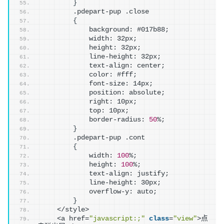
}
        .pdepart-pup .close
{
            background: #017b88;
            width: 32px;
            height: 32px;
            line-height: 32px;
            text-align: center;
            color: #fff;
            font-size: 14px;
            position: absolute;
            right: 10px;
            top: 10px;
            border-radius: 
50
%;
}
        .pdepart-pup .cont
{
            width: 
100
%;
            height: 
100
%;
            text-align: justify;
            line-height: 30px;
            overflow-y: auto;
}
    </style>
    <a href=
"javascript:;"
class
=
"view"
>点