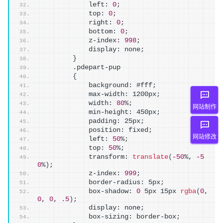
            left: 
0
;
            top: 
0
;
            right: 
0
;
            bottom: 
0
;
            z-index: 
998
;
            display: none;
}
        .pdepart-pup
{
            background: #fff;
            max-width: 1200px;
            width: 
80
%;
网站制作
            min-height: 450px;
            padding: 25px;
            position: fixed;
网站修改
            left: 
50
%;
            top: 
50
%;
            transform: 
translate
(
-50
%, 
-5
0
%
)
;
            z-index: 
999
;
            border-radius: 5px;
            box-shadow: 
0
 5px 15px 
rgba
(
0
, 
0
, 
0
, 
.5
)
;
            display: none;
            box-sizing: border-box;