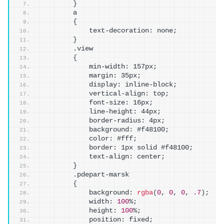
}
        a
{
            text-decoration: none;
}
        .view
{
            min-width: 157px;
            margin: 35px;
            display: inline-block;
            vertical-align: top;
            font-size: 16px;
            line-height: 44px;
            border-radius: 4px;
            background: #f48100;
            color: #fff;
            border: 1px solid #f48100;
            text-align: center;
}
        .pdepart-marsk
{
            background: 
rgba
(
0
, 
0
, 
0
, 
.7
)
;
            width: 
100
%;
            height: 
100
%;
            position: fixed;