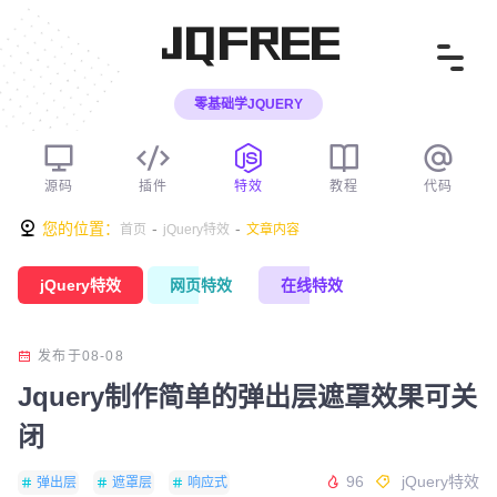
JQFREE
零基础学JQUERY
源码
插件
特效
教程
代码
您的位置：
-
-
首页
jQuery特效
文章内容
jQuery特效
网页特效
在线特效
发布于08-08
Jquery制作简单的弹出层遮罩效果可关
闭
96
jQuery特效
弹出层
遮罩层
响应式