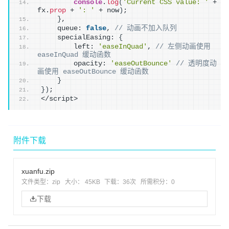
console
.
log
(
'Current CSS value: '
 + 
fx.
prop
 + 
': '
 + now
)
;
}
,
    queue: 
false
, 
// 动画不加入队列
    specialEasing: 
{
        left: 
'easeInQuad'
, 
// 左侧动画使用 
easeInQuad 缓动函数
        opacity: 
'easeOutBounce'
// 透明度动
画使用 easeOutBounce 缓动函数
}
}
)
;
</script>
附件下载
xuanfu.zip
文件类型：zip
大小： 45KB
下载：
36次
所需积分：0
下载