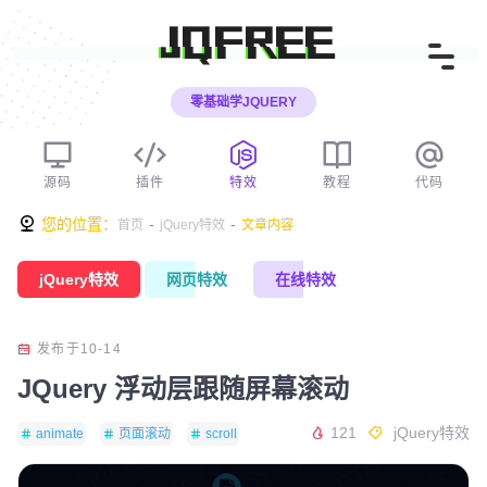
JQFREE
零基础学JQUERY
源码
插件
特效
教程
代码
您的位置：
-
-
首页
jQuery特效
文章内容
jQuery特效
网页特效
在线特效
发布于10-14
JQuery 浮动层跟随屏幕滚动
121
jQuery特效
animate
页面滚动
scroll