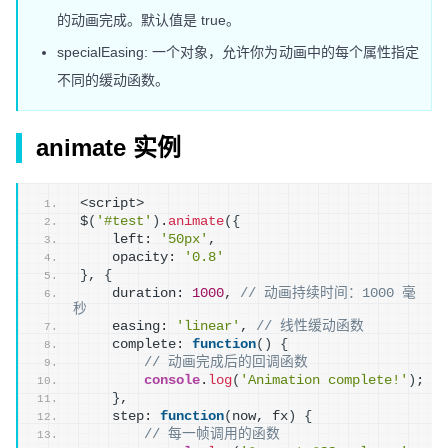
的动画完成。默认值是 true。
specialEasing: 一个对象，允许你为动画中的每个属性指定
不同的缓动函数。
animate 实例
<script>
$
(
'#test'
)
.
animate
(
{
    left: 
'50px'
,
    opacity: 
'0.8'
}
, 
{
    duration: 
1000
, 
// 动画持续时间：1000 毫
秒
    easing: 
'linear'
, 
// 线性缓动函数
    complete: 
function
(
)
{
// 动画完成后的回调函数
console
.
log
(
'Animation complete!'
)
;
}
,
    step: 
function
(
now, fx
)
{
// 每一帧调用的函数