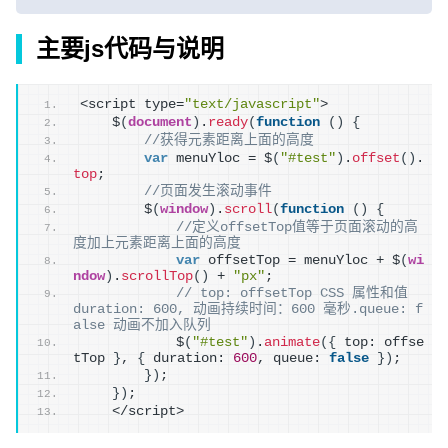
主要js代码与说明
<script type=
"text/javascript"
>
    $
(
document
)
.
ready
(
function
(
)
{
//获得元素距离上面的高度
var
 menuYloc = $
(
"#test"
)
.
offset
(
)
.
top
;
//页面发生滚动事件
        $
(
window
)
.
scroll
(
function
(
)
{
//定义offsetTop值等于页面滚动的高
度加上元素距离上面的高度
var
 offsetTop = menuYloc + $
(
wi
ndow
)
.
scrollTop
(
)
 + 
"px"
;
// top: offsetTop CSS 属性和值  
duration: 600, 动画持续时间：600 毫秒.queue: f
alse 动画不加入队列
            $
(
"#test"
)
.
animate
(
{
 top: offse
tTop 
}
, 
{
 duration: 
600
, queue: 
false
}
)
;
}
)
;
}
)
;
    </script>