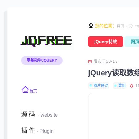
您的位置：
-
首页
jQue
JQFREE
jQuery特效
网
零基础学JQUERY
发布于10-18
jQuery读取
1
图片联动
数组
首页
源码
· website
插件
· Plugin