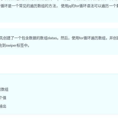
r循环是一个常见的遍历数组的方法， 使用jq的for循环语法可以遍历一
创建了一个包含数据的数组datas。然后，使用for循环遍历数组，并创建一
到swiper标签中。
读取数组
个值
输出