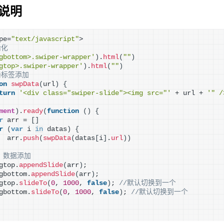
与说明
pe=
"text/javascript"
>
化   
gbottom>.swiper-wrapper'
)
.
html
(
""
)
gtop>.swiper-wrapper'
)
.
html
(
""
)
播标签添加
on
swpData
(
url
)
{
turn
'<div class="swiper-slide"><img src="'
 + url + 
'" /
ment
)
.
ready
(
function
(
)
{
r
 arr = 
[
]
r
(
var
 i 
in
 datas
)
{
  arr.
push
(
swpData
(
datas
[
i
]
.
url
)
)
/ 数据添加
gtop.
appendSlide
(
arr
)
;
gbottom.
appendSlide
(
arr
)
;
gtop.
slideTo
(
0
, 
1000
, 
false
)
; 
//默认切换到一个
gbottom.
slideTo
(
0
, 
1000
, 
false
)
; 
//默认切换到一个  