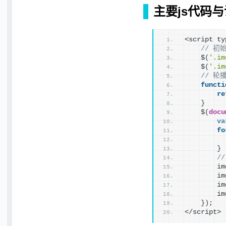
主要js代码
<script ty
// 初始
    $
(
'.im
    $
(
'.im
// 轮
functi
re
}
    $
(
docu
va
fo
          
}
/
        im
        im
        im
        im
}
)
;
</script>