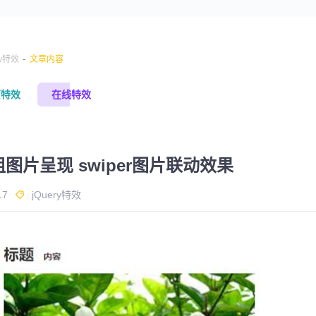
-
ry特效
文章内容
页特效
在线特效
数组图片呈现 swiper图片联动效果
17
jQuery特效