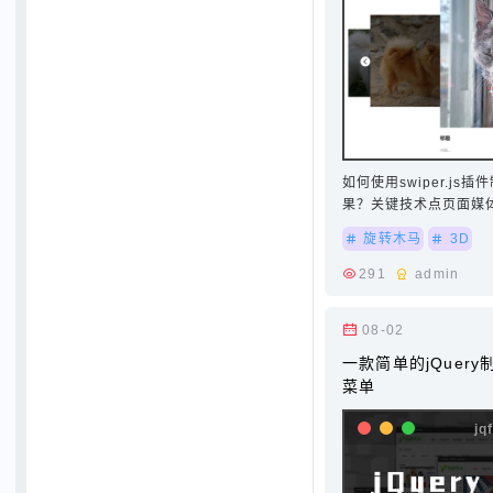
如何使用swiper.j
果？关键技术点页面媒体查
Queries)effect 
旋转木马
3D
是"coverflow"…
291
admin
08-02
一款简单的jQuer
菜单