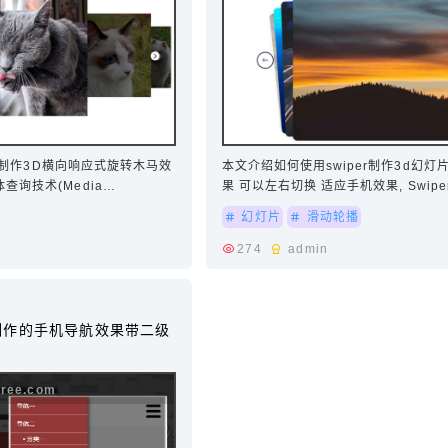
s插件制作3D横向响应式旋转木马效
本文介绍如何使用swiper制作3d幻灯
询技术(Media
果 可以左右切换 适应手机效果, Swip
设置Slide的切换效果 本例子用的
免费、强大的触摸滑动插件，常用于移
幻灯片
滑动轮播
触摸滑动…
274
admin
y制作的手机导航效果带二级