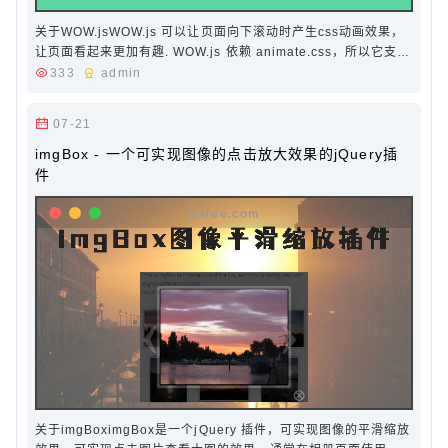
关于WOW.jsWOW.js 可以让页面向下滚动时产生css动画效果，
让页面看起来更加有趣. WOW.js 依赖 animate.css，所以它支持
animate.css 多达几十种的动画效果，能满足…
333
admin
07-21
imgBox - 一个可实现图像的点击放大效果的jQuery插
件
关于imgBoximgBox是一个jQuery 插件，可实现图像的平滑缩放