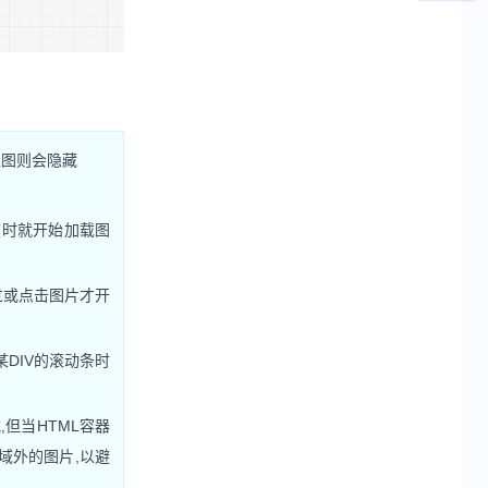
占位图则会隐藏
高度时就开始加载图
现鼠标莫过或点击图片才开
动某DIV的滚动条时
载,但当HTML容器
区域外的图片,以避