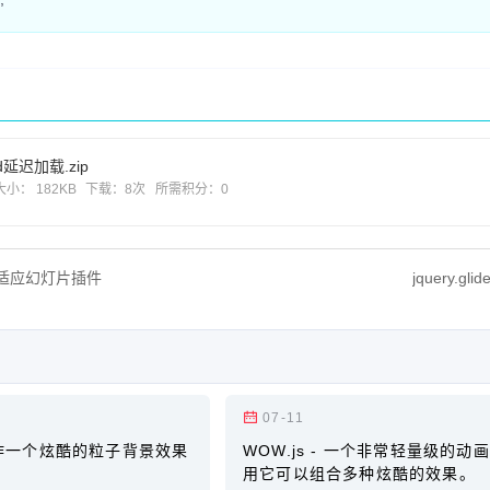
oad延迟加载.zip
大小： 182KB
下载：
8次
所需积分：0
ery自适应幻灯片插件
jquery.g
07-11
.js制作一个炫酷的粒子背景效果
WOW.js - 一个非常轻量级的动
用它可以组合多种炫酷的效果。