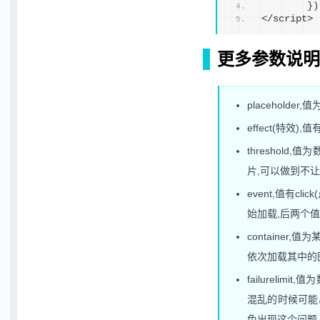
}
)
</script>
更多参数说明
placehol
effect(特效),值
threshol
片,可以做到不
event,值有cli
始加载,后两个
container
依次加载其中的
failureli
混乱的时候可能出
免出现这个问题.