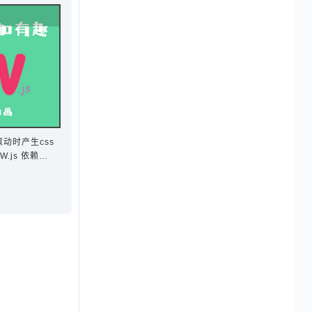
滚动时产生css
.js 依赖
css 多达几十种