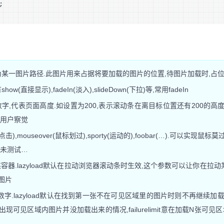
;
der,值为某一图片路径.此图片用来占据将要加载的图片的位置,待图片加载时,
有show(直接显示),fadeIn(淡入),slideDown(下拉)等,常用fadeIn
d,值为数字,代表页面高度.如设置为200,表示滚动条在离目标位置还有200的
让用户察觉
ck(点击),mouseover(鼠标划过),sporty(运动的),foobar(…).可以实
值未测试…
,值为某容器.lazyload默认在拉动浏览器滚动条时生效,这个参数可以让你在拉
图片
mit,值为数字.lazyload默认在找到第一张不在可见区域里的图片时则不再继续加
现可见区域内图片并没加载出来的情况,failurelimit意在加载N张可见
,