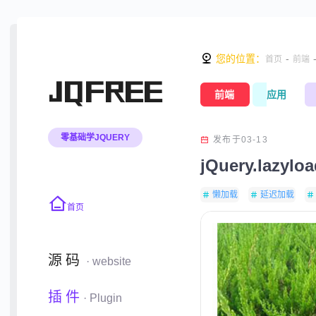
您的位置：
-
首页
前端
JQFREE
前端
应用
零基础学JQUERY
发布于03-13
jQuery.laz
懒加载
延迟加载
首页
源码
· website
插件
· Plugin