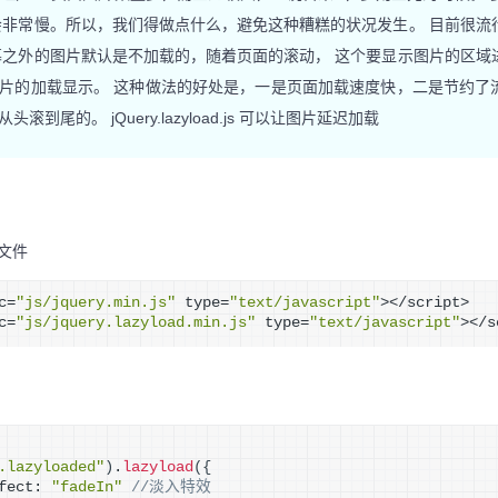
会非常慢。所以，我们得做点什么，避免这种糟糕的状况发生。 目前很流
幕之外的图片默认是不加载的，随着页面的滚动， 这个要显示图片的区域
片的加载显示。 这种做法的好处是，一是页面加载速度快，二是节约了
到尾的。 jQuery.lazyload.js 可以让图片延迟加载
d文件
c=
"js/jquery.min.js"
 type=
"text/javascript"
></script>
c=
"js/jquery.lazyload.min.js"
 type=
"text/javascript"
></s
.lazyloaded"
)
.
lazyload
(
{
fect: 
"fadeIn"
//淡入特效