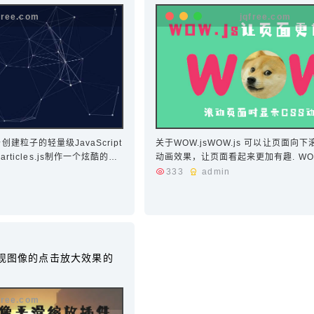
个用于创建粒子的轻量级JavaScript
关于WOW.jsWOW.js 可以让页面向下
ticles.js制作一个炫酷的粒
动画效果，让页面看起来更加有趣. WOW
articles.min.js文件和
animate.css，所以它支持 animate.
333
admin
的动画效果，能满足…
可实现图像的点击放大效果的