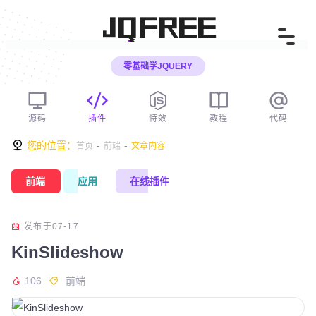
JQFREE
零基础学JQUERY
源码
插件
特效
教程
代码
您的位置：
-
-
首页
前端
文章内容
前端
应用
在线插件
发布于07-17
KinSlideshow
106
前端