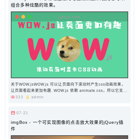
组合多种炫酷的效果。
关于WOW.jsWOW.js 可以让页面向下滚动时产生css动画效果，
让页面看起来更加有趣. WOW.js 依赖 animate.css，所以它支持
animate.css 多达几十种的动画效果，能满足…
333
admin
07-21
imgBox - 一个可实现图像的点击放大效果的jQuery插
件