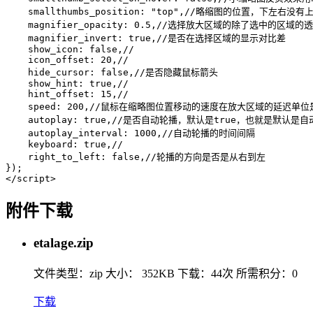
    smallthumbs_position: "top",//略缩图的位置，下左右没有上
    magnifier_opacity: 0.5,//选择放大区域的除了选中的区域的透
    magnifier_invert: true,//是否在选择区域的显示对比差

    show_icon: false,//

    icon_offset: 20,//

    hide_cursor: false,//是否隐藏鼠标箭头

    show_hint: true,//

    hint_offset: 15,//

    speed: 200,//鼠标在缩略图位置移动的速度在放大区域的延迟单位是
    autoplay: true,//是否自动轮播，默认是true，也就是默认是自动
    autoplay_interval: 1000,//自动轮播的时间间隔

    keyboard: true,//

    right_to_left: false,//轮播的方向是否是从右到左

});

</script>
附件下载
etalage.zip
文件类型：zip
大小： 352KB
下载：
44次
所需积分：0
下载