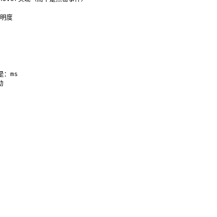


明度

：ms


