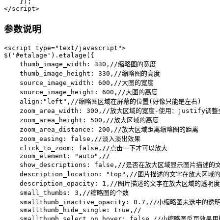
    });

</script>
参数说明
<script type="text/javascript"> 

$('#etalage').etalage({

    thumb_image_width: 330,//缩略图的宽度

    thumb_image_height: 330,//缩略图的高度

    source_image_width: 600,//大图的宽度

    source_image_height: 600,//大图的高度

    align:"left",//缩略图区域在屏幕的位置(好像只能是左右)

    zoom_area_width: 300,//放大区域的宽度-使用：justify
    zoom_area_height: 500,//放大区域的高度

    zoom_area_distance: 200,//放大区域距离缩略图的距离

    zoom_easing: false,//淡入淡出效果

    click_to_zoom: false,//点击一下才可以放大

    zoom_element: "auto",//

    show_descriptions: false,//是否在放大区域显示图片描述的文
    description_location: "top",//图片描述的文字在放大区域的
    description_opacity: 1,//图片描述的文字在放大区域的透明度

    small_thumbs: 3,//缩略图的个数

    smallthumb_inactive_opacity: 0.7,//小缩略图未选中的透明
    smallthumb_hide_single: true,//

    smallthumb_select_on_hover: false,//小缩略图反页