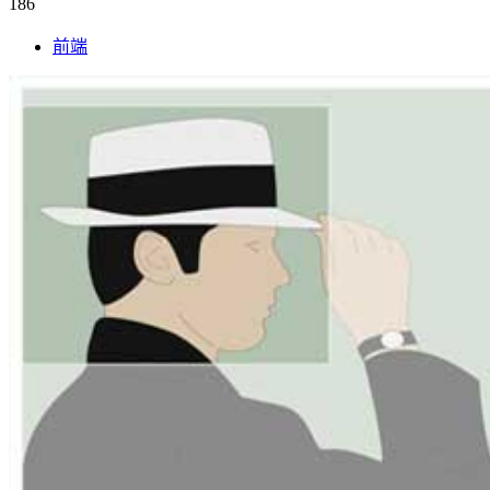
186
前端