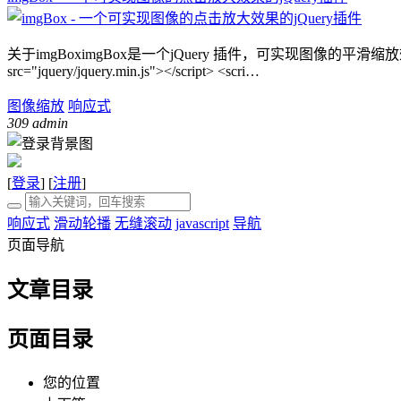
关于imgBoximgBox是一个jQuery 插件，可实现图像的平滑缩放效
src="jquery/jquery.min.js"></script> <scri…
图像缩放
响应式
309
admin
[
登录
] [
注册
]
响应式
滑动轮播
无缝滚动
javascript
导航
页面导航
文章目录
页面目录
您的位置