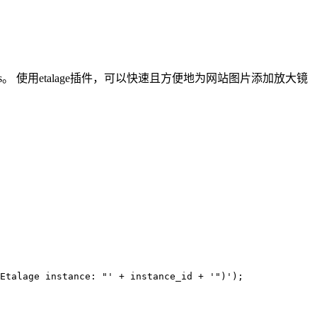
age.min.js。 使用etalage插件，可以快速且方便地为网站图片添加放大镜
Etalage instance: "' + instance_id + '")');
