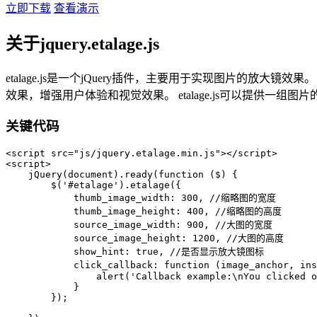
立即下载
查看演示
关于jquery.etalage.js
‌etalage.js‌是一个jQuery插件，主要用于实现图片的放大镜效果。 它包
效果，增强用户体验和视觉效果。 etalage.js可以提供一组图
关键代码
<script src="js/jquery.etalage.min.js"></script>

<script>

    jQuery(document).ready(function ($) {

        $('#etalage').etalage({

            thumb_image_width: 300, //缩略图的宽度

            thumb_image_height: 400, //缩略图的高度

            source_image_width: 900, //大图的宽度

            source_image_height: 1200, //大图的高度

            show_hint: true, //是否显示放大镜图标

            click_callback: function (image_anchor, i
                alert('Callback example:\nYou clicked o
            }

        });
