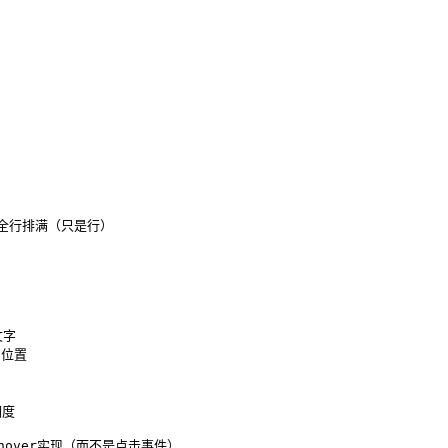
调整全行排满（只是行）

字

位置

度

效果用hover实现（而不是点击事件）
