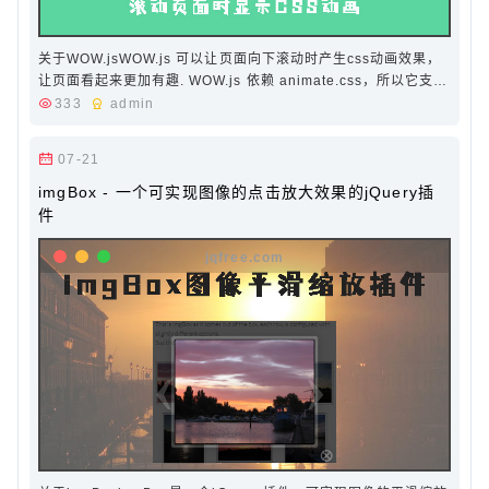
关于WOW.jsWOW.js 可以让页面向下滚动时产生css动画效果，
让页面看起来更加有趣. WOW.js 依赖 animate.css，所以它支持
animate.css 多达几十种的动画效果，能满足…
333
admin
07-21
imgBox - 一个可实现图像的点击放大效果的jQuery插
件