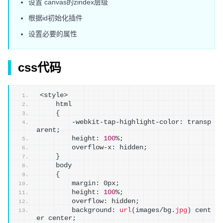
设置 canvas的zindex层级
根据id初始化插件
设置必要的属性
css代码
<style>
    html
{
        -webkit-tap-highlight-color: transp
arent;
        height: 
100
%;
        overflow-x: hidden;
}
    body
{
        margin: 0px;
        height: 
100
%;
        overflow: hidden;
        background: 
url
(
images/bg.
jpg
)
 cent
er center;