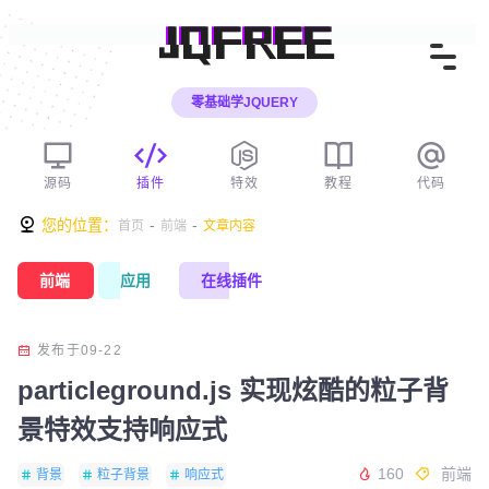
JQFREE
零基础学JQUERY
源码
插件
特效
教程
代码
您的位置：
-
-
首页
前端
文章内容
前端
应用
在线插件
发布于09-22
particleground.js 实现炫酷的粒子背
景特效支持响应式
160
前端
背景
粒子背景
响应式