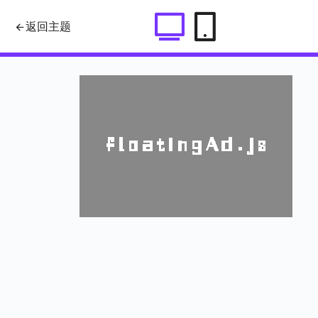
基于floatingAd制作的图片全屏随机
返回主题
漂浮广告效果