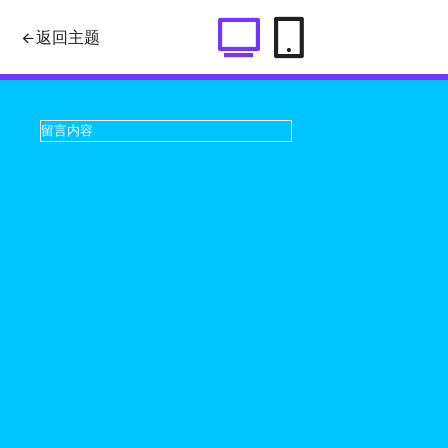
jQuery实现对textarea内容自适应
返回主题
高度功能