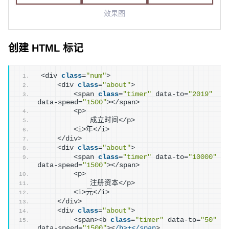
效果图
创建 HTML 标记
<div 
class
=
"num"
>
    <div 
class
=
"about"
>
        <span 
class
=
"timer"
 data-to=
"2019"
data-speed=
"1500"
></span>
        <p>
            成立时间</p>
        <i>年</i>
    </div>
    <div 
class
=
"about"
>
        <span 
class
=
"timer"
 data-to=
"10000"
data-speed=
"1500"
></span>
        <p>
            注册资本</p>
        <i>元</i>
    </div>
    <div 
class
=
"about"
>
        <span><b 
class
=
"timer"
 data-to=
"50"
data-speed=
"1500"
><
/b>+</span
>