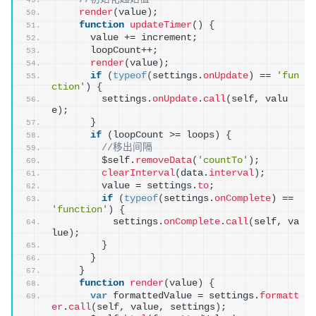
render
(
value
)
;
function
updateTimer
(
)
{
      value += increment;
      loopCount++;
render
(
value
)
;
if
(
typeof
(
settings.
onUpdate
)
 == 
'fun
ction'
)
{
        settings.
onUpdate
.
call
(
self, valu
e
)
;
}
if
(
loopCount >= loops
)
{
//移出间隔
        $self.
removeData
(
'countTo'
)
;
clearInterval
(
data.
interval
)
;
        value = settings.
to
;
if
(
typeof
(
settings.
onComplete
)
 == 
'function'
)
{
          settings.
onComplete
.
call
(
self, va
lue
)
;
}
}
}
function
render
(
value
)
{
var
 formattedValue = settings.
formatt
er
.
call
(
self, value, settings
)
;