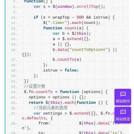
function
(
)
{
var
 s = $
(
window
)
.
scrollTop
(
)
;
if
(
s > wrapTop - 
500
 && istrue
)
{
        $
(
".timer"
)
.
each
(
count
)
;
function
count
(
a
)
{
var
 b = $
(
this
)
;
            a = $.
extend
(
{
}
,
            a || 
{
}
,
            b.
data
(
"countToOptions"
)
 || 
{
}
)
;
            b.
countTo
(
a
)
}
;
        istrue = 
false
;
}
;
}
)
//设置计数
$.fn.
countTo
 = 
function
(
options
)
{
  options = options || 
{
}
;
网站制作
return
 $
(
this
)
.
each
(
function
(
)
{
//当前元素的选项
var
 settings = $.
extend
(
{
}
, $.fn.
countT
o
.
defaults
, 
{
网站修改
      from:            $
(
this
)
.
data
(
'fro
m'
)
,
      to:              $
(
this
)
.
data
(
'to'
)
,