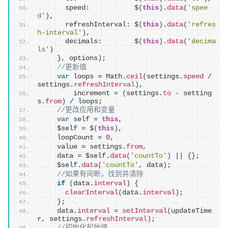
      speed:           $
(
this
)
.
data
(
'spee
d'
)
,
      refreshInterval: $
(
this
)
.
data
(
'refres
h-interval'
)
,
      decimals:        $
(
this
)
.
data
(
'decima
ls'
)
}
, options
)
;
//更新值
var
 loops = Math.
ceil
(
settings.
speed
 / 
settings.
refreshInterval
)
,
        increment = 
(
settings.
to
 - setting
s.
from
)
 / loops;
//更改应用和变量
var
 self = 
this
,
    $self = $
(
this
)
,
    loopCount = 
0
,
    value = settings.
from
,
    data = $self.
data
(
'countTo'
)
 || 
{
}
;
    $self.
data
(
'countTo'
, data
)
;
//如果有间断，找到并清除
if
(
data.
interval
)
{
clearInterval
(
data.
interval
)
;
}
;
    data.
interval
 = 
setInterval
(
updateTime
r, settings.
refreshInterval
)
;
//初始化起始值