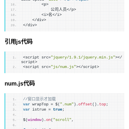
        <p>
            公司人员</p>
        <i>名</i>
    </div>
</div>
引用js代码
<script src=
"jquery/1.9.1/jquery.min.js"
></
script>
<script src=
"js/num.js"
></script>
num.js代码
//窗口显示才加载
var
 wrapTop = $
(
".num"
)
.
offset
(
)
.
top
;
var
 istrue = 
true
; 
$
(
window
)
.
on
(
"scroll"
,