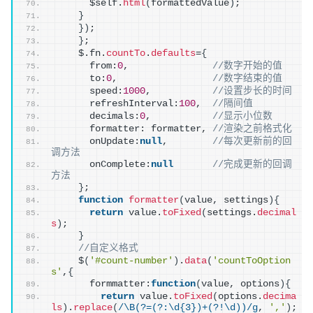
      $self.
html
(
formattedValue
)
;
}
}
)
;
}
;
    $.fn.
countTo
.
defaults
=
{
      from:
0
,               
//数字开始的值
      to:
0
,                 
//数字结束的值
      speed:
1000
,           
//设置步长的时间
      refreshInterval:
100
,  
//隔间值
      decimals:
0
,           
//显示小位数
      formatter: formatter, 
//渲染之前格式化
      onUpdate:
null
,        
//每次更新前的回
调方法
      onComplete:
null
//完成更新的回调
方法
}
;
function
formatter
(
value, settings
)
{
return
 value.
toFixed
(
settings.
decimal
s
)
;
}
//自定义格式
    $
(
'#count-number'
)
.
data
(
'countToOption
s'
,
{
      formmatter:
function
(
value, options
)
{
return
 value.
toFixed
(
options.
decima
ls
)
.
replace
(
/\B(?=(?:\d{3})+(?!\d))/g
, 
','
)
;