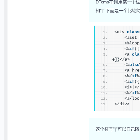
DTcms在调用某一
如"|",下面是一个比
<div 
class
    <%set 
    <%loop
    <%
if
(
{
    <a 
cla
e
]
}
</a>
    <%
else
    <a hre
    <%/
if
%
    <%
if
(
{
    <i>|</
    <%/
if
%
    <%/loo
</div>
这个符号"|"可以自己随