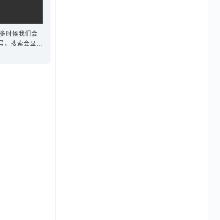
很多时候我们会
号，搜索会显示
给大家分享一下
search-