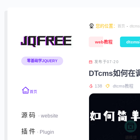
您的位置：
-
首页
dtcm
JQFREE
web教程
dtcm
零基础学JQUERY
发布于07-20
DTcms如何
138
dtcms教程
首页
源码
· website
插件
· Plugin