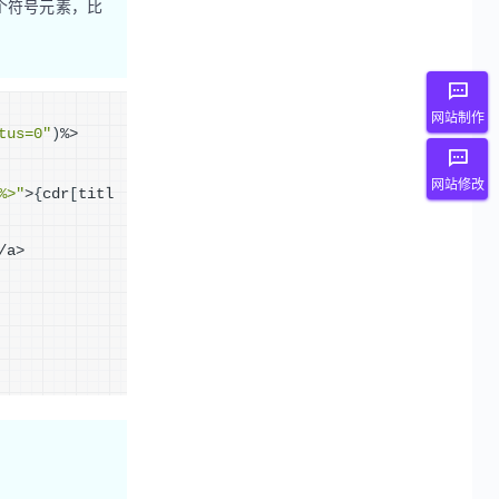
个符号元素，比
网站制作
tus=0"
)
%>
网站修改
%>"
>
{
cdr
[
titl
/a>