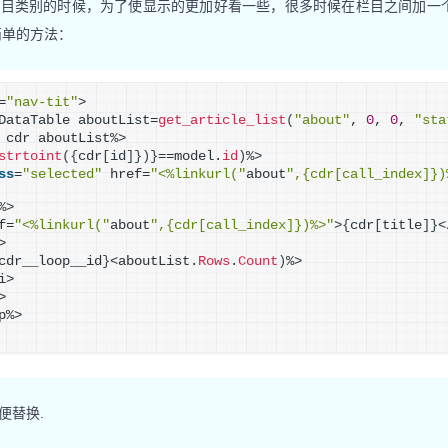
个栏目类别的时候，为了使显示的更加好看一些，很多时候在栏目之间加一
较简单的方法：
=
"nav-tit"
>
DataTable aboutList=
get_article_list
(
"about"
, 
0
, 
0
, 
"sta
 cdr aboutList%>
strtoint
(
{
cdr
[
id
]
}
)
}
==model.
id
)
%>
ss
=
"selected"
 href=
"<%linkurl("
about
",{cdr[call_index]})
%>
f=
"<%linkurl("
about
",{cdr[call_index]})%>"
>
{
cdr
[
title
]
}
<
>
cdr__loop__id
}
<aboutList.
Rows
.
Count
)
%>
i>
>
p%>
便替换.