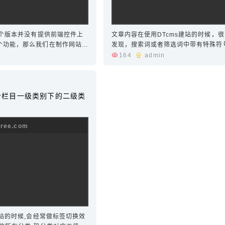
各个版本并没有提供前端控件上
文章内容在使用DTcms建站的时候，
个功能，那么我们在制作网站的
发现，搜索词或者筛选词中带有特殊符
功能的时候，有的时候需要有客
无结果，这个问题如何解决呢，今天就
164
admin
，那么我们应该怎么做呢，代码
解决方法，具体操作如下： <div class="
common.js"
box"><div class="input-box"><in…
某个栏目一级类别下的二级类
网站的时候,会经常做标签切换效