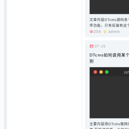
文章内容DTcms源码
传功能，只有后端有这
时候，尤其是制作招聘
206
admin
户提供上传附件的功能
如下：初始化上传控件 /js/
07-15
cdata_tag="scrip…
DTcms如何调用
别
主要内容用DTcms做