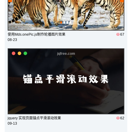
使用Mds.onePic.js制作轮播图片效果
67
08-23
jquery 实现页面锚点平滑滚动效果
62
09-13