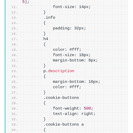
5
)
;
            font-size: 14px;
}
        .info
{
            padding: 32px;
}
        h4
{
            color: #fff;
            font-size: 18px;
            margin-bottom: 8px;
}
        p.
description
{
            margin-bottom: 16px;
            color: #fff;
}
        .cookie-buttons
{
            font-weight: 
500
;
            text-align: right;
}
        .cookie-buttons a
{