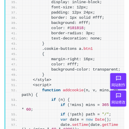
            display: inline-block;
            font-size: 12px;
            padding: 12px 24px;
            border: 1px solid #fff;
            background: #fff;
            color: #
181818
;
            border-radius: 3px;
            text-decoration: none;
}
        .cookie-buttons a.
btn1
{
            margin-right: 16px;
            color: #fff;
            background-color: transparent;
}
    </style>
    <script>
网站制作
function
addcookie
(
n, v, mins, dn, 
path
)
{
if
(
n
)
{
网站修改
if
(
!mins
)
 mins = 
365
 * 
24
* 
60
;
if
(
!path
)
 path = 
"/"
;
var
 date = 
new
Date
(
)
;
                date.
setTime
(
date.
getTime