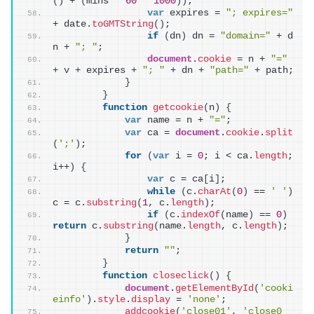
(
)
 + 
(
mins * 
60
 * 
1000
)
)
;
var
 expires = 
"; expires="
+ date.
toGMTString
(
)
;
if
(
dn
)
 dn = 
"domain="
 + d
n + 
"; "
;
document
.
cookie
 = n + 
"="
+ v + expires + 
"; "
 + dn + 
"path="
 + path;
}
}
function
getcookie
(
n
)
{
var
 name = n + 
"="
;
var
 ca = 
document
.
cookie
.
split
(
';'
)
;
for
(
var
 i = 
0
; i < ca.
length
; 
i++
)
{
var
 c = ca
[
i
]
;
while
(
c.
charAt
(
0
)
 == 
' '
)
c = c.
substring
(
1
, c.
length
)
;
if
(
c.
indexOf
(
name
)
 == 
0
)
return
 c.
substring
(
name.
length
, c.
length
)
;
}
return
""
;
}
function
closeclick
(
)
{
document
.
getElementById
(
'cooki
einfo'
)
.
style
.
display
 = 
'none'
;
addcookie
(
'close01'
, 
'close0