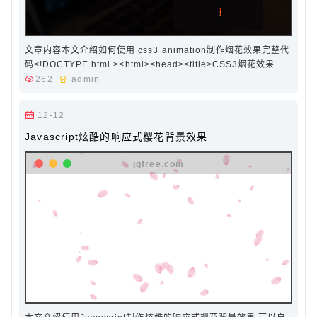
文章内容本文介绍如何使用 css3 animation制作烟花效果完整代
码<!DOCTYPE html ><html><head><title>CSS3烟花效果
</title><style>body {background-color: #090708; }.fireBox
262
admin
{position: fixed;z-index: -2;width: 100%;height: 1…
12-12
Javascript炫酷的响应式樱花背景效果