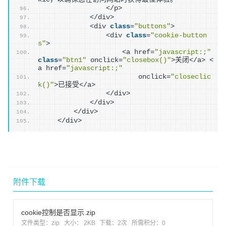
                </p>
            </div>
            <div 
class
=
"buttons"
>
                <div 
class
=
"cookie-button
s"
>
                    <a href=
"javascript:;"
class
=
"btn1"
 onclick=
"closebox()"
>关闭</a> <
a href=
"javascript:;"
                        onclick=
"closeclic
k()"
>已接受</a>
                </div>
            </div>
        </div>
    </div>
附件下载
cookie控制是否显示.zip
文件类型：zip
大小： 2KB
下载：
2次
所需积分：0