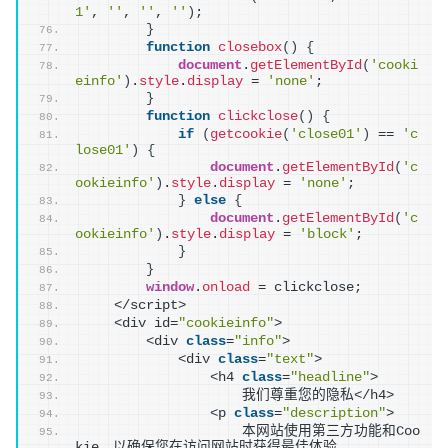
1'
, 
''
, 
''
, 
''
)
;
}
function
closebox
(
)
{
document
.
getElementById
(
'cooki
einfo'
)
.
style
.
display
 = 
'none'
;
}
function
clickclose
(
)
{
if
(
getcookie
(
'close01'
)
 == 
'c
lose01'
)
{
document
.
getElementById
(
'c
ookieinfo'
)
.
style
.
display
 = 
'none'
;
}
else
{
document
.
getElementById
(
'c
ookieinfo'
)
.
style
.
display
 = 
'block'
;
}
}
window
.
onload
 = clickclose;
    </script>
    <div id=
"cookieinfo"
>
        <div 
class
=
"info"
>
            <div 
class
=
"text"
>
                <h4 
class
=
"headline"
>
                    我们尊重您的隐私</h4>
                <p 
class
=
"description"
>
                    本网站使用第三方功能和Coo
kie，以确保您在访问网站时获得最佳体验。