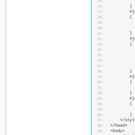
          
}
        #j
{
          
          
}
        #j
{
          
          
          
          
}
        #j
{
          
}
        #j
{
          
}
    </styl
</head>
<body>