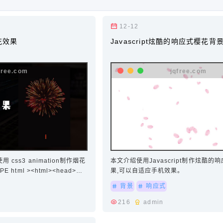
12-12
烟花效果
Javascript炫酷的响应式樱花背
css3 animation制作烟花
本文介绍使用Javascript制作炫酷
html ><html><head>
果,可以自适应手机效果。
title><style>body
背景
响应式
90708; }.fireBox {position:
th: 100%;height: 1…
216
admin