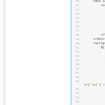
    <div i
        <u
          
          
          
          
          
          
        </
    </div>
    <scrip
        $
(
          
tr
(
'rel'
)
 !
          
          
          