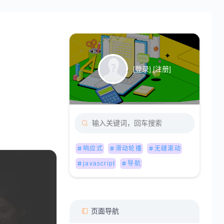
[
登录
] [
注册
]
响应式
滑动轮播
无缝滚动
javascript
导航
页面导航