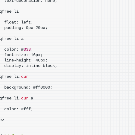
  text-decoration: none;
qfree li
  float: left;
  padding: 0px 20px;
qfree li a
  color: #
333
;
  font-size: 16px;
  line-height: 40px;
  display: inline-block;
qfree li.
cur
  background: #ff0000;
qfree li.
cur
 a
  color: #fff;
e>