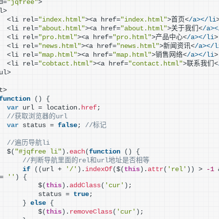
d=
"jqfree"
>
l>
  <li rel=
"index.html"
><a href=
"index.html"
>首页<
/a></li
  <li rel=
"about.html"
><a href=
"about.html"
>关于我们<
/a><
  <li rel=
"pro.html"
><a href=
"pro.html"
>产品中心<
/a></li
>
  <li rel=
"news.html"
><a href=
"news.html"
>新闻资讯<
/a></l
  <li rel=
"map.html"
><a href=
"map.html"
>销售网络<
/a></li
>
  <li rel=
"cobtact.html"
><a href=
"contact.html"
>联系我们<
ul>
t>
function
(
)
{
var
 url = location.
href
;
//获取浏览器的url
var
 status = 
false
; 
//标记
//遍历导航li
  $
(
"#jqfree li"
)
.
each
(
function
(
)
{
//判断导航里面的rel和url地址是否相等
if
(
(
url + 
'/'
)
.
indexOf
(
$
(
this
)
.
attr
(
'rel'
)
)
 > 
-1
 
= 
''
)
{
          $
(
this
)
.
addClass
(
'cur'
)
;
          status = 
true
;
}
else
{
          $
(
this
)
.
removeClass
(
'cur'
)
;