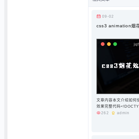
09-02
css3 animation
文章内容本文介绍如何使用 
效果完整代码<!DOCTYPE 
<title>CSS3烟花效果 </
262
admin
{background-color: #0
fixed;z-index: -2;wid