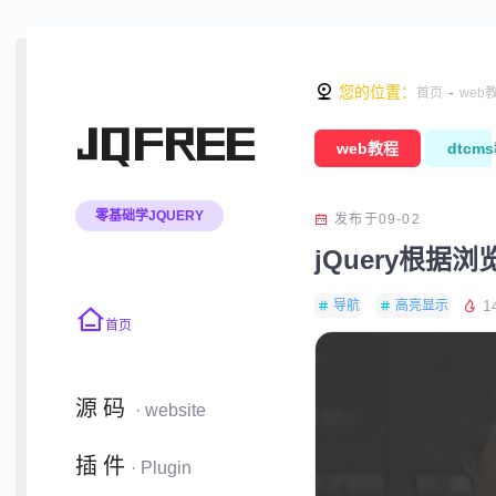
您的位置：
-
首页
web
JQFREE
web教程
dtcm
零基础学JQUERY
发布于09-02
jQuery根据
1
导航
高亮显示
首页
源码
· website
插件
· Plugin