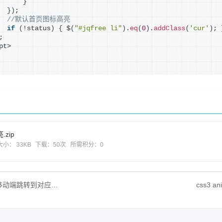
}
}
)
;
//默认首页图标高亮
if
(
!status
)
{
 $
(
"#jqfree li"
)
.
eq
(
0
)
.
addClass
(
'cur'
)
; 
;
pt>
.zip
大小： 33KB
下载：
50次
所需积分：0
跳转到对应的手机页面
css3 a