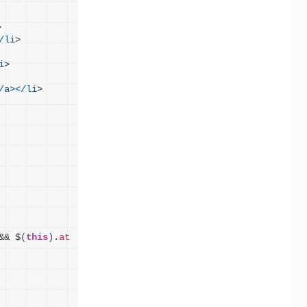
>
/li
>
i
>
/a></li
>
&& $
(
this
)
.
at