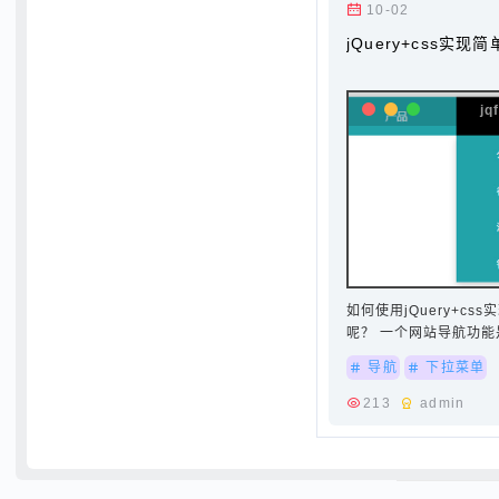
10-02
jQuery+css实
如何使用jQuery+c
呢？ 一个网站导航功能是
网页的访问者提供一种
导航
下拉菜单
需的内容页面，网站导
率。如何实现该项目使
213
admin
能,设置li的posi…