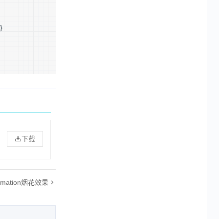
}
下载
nimation烟花效果