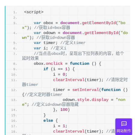
<script>
var
 obox = 
document
.
getElementById
(
"bo
x"
)
; 
//获取id=box容器
var
 odown = 
document
.
getElementById
(
"do
wn"
)
; 
//获取id=down容器
var
 timer; 
//定义timer
var
 i; 
//定义i
//当点击obox时，呈现出下拉列表的内容，给个
延时效果
    obox.
onclick
 = 
function
(
)
{
if
(
i == 
1
)
{
            i = 
0
;
clearInterval
(
timer
)
; 
//清除定时
器timer 
            timer = 
setInterval
(
function
(
)
{
//定义定时器timer
                odown.
style
.
display
 = 
"non
e"
; 
//定义id=down容器隐藏
}
, 
100
)
}
else
{
            i = 
1
;
网站制作
clearInterval
(
timer
)
; 
//清除定时