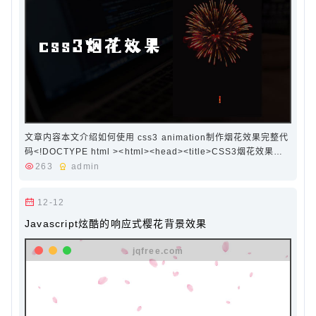
文章内容本文介绍如何使用 css3 animation制作烟花效果完整代
码<!DOCTYPE html ><html><head><title>CSS3烟花效果
</title><style>body {background-color: #090708; }.fireBox
263
admin
{position: fixed;z-index: -2;width: 100%;height: 1…
12-12
Javascript炫酷的响应式樱花背景效果