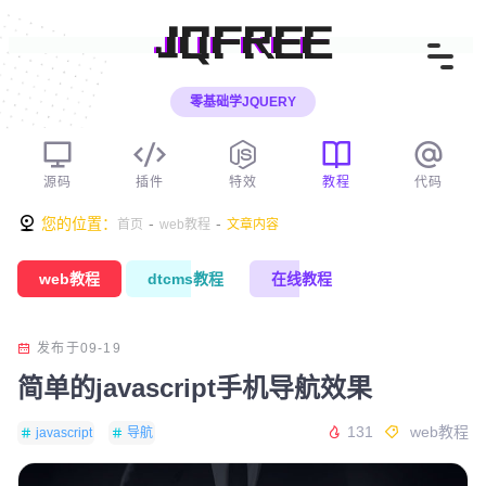
JQFREE
零基础学JQUERY
源码
插件
特效
教程
代码
您的位置：
-
-
首页
web教程
文章内容
web教程
dtcms教程
在线教程
发布于09-19
简单的javascript手机导航效果
131
web教程
javascript
导航