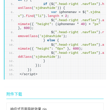
if
(
$
(
".head-right .navflex"
)
.
h
asClass
(
'sjdnavhide'
)
)
{
var
 iphonenav = $
(
".sjdna
v"
)
.
find
(
"li"
)
.
length
 + 
2
;
                $
(
".head-right .navflex"
)
.
a
nimate
(
{
"height"
: 
(
iphonenav * 
40
)
 + 
"px"
}
, 
600
)
;
                $
(
".head-right .navflex"
)
.
r
emoveClass
(
'sjdnavhide'
)
;
}
else
{
                $
(
".head-right .navflex"
)
.
a
nimate
(
{
"height"
: 
"0px"
}
, 
600
)
;
                $
(
".head-right .navflex"
)
.
a
ddClass
(
'sjdnavhide'
)
;
}
}
)
;
}
)
</script>
附件下载
响应式页面导航效果.zip