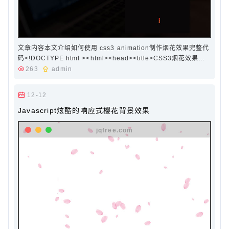
文章内容本文介绍如何使用 css3 animation制作烟花效果完整代
码<!DOCTYPE html ><html><head><title>CSS3烟花效果
</title><style>body {background-color: #090708; }.fireBox
263
admin
{position: fixed;z-index: -2;width: 100%;height: 1…
12-12
Javascript炫酷的响应式樱花背景效果