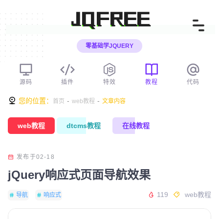
JQFREE
零基础学JQUERY
源码
插件
特效
教程
代码
您的位置：
-
-
首页
web教程
文章内容
web教程
dtcms教程
在线教程
发布于02-18
jQuery响应式页面导航效果
119
web教程
导航
响应式