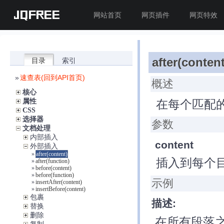
JQFREE
网站首页
网页插件
网页特效
after(content
目录
索引
»
速查表(回到API首页)
概述
核心
在每个匹配
属性
CSS
选择器
参数
文档处理
内部插入
content
外部插入
»
after(content)
插入到每个
»
after(function)
»
before(content)
»
before(function)
示例
»
insertAfter(content)
»
insertBefore(content)
包裹
描述:
替换
删除
在所有段落之