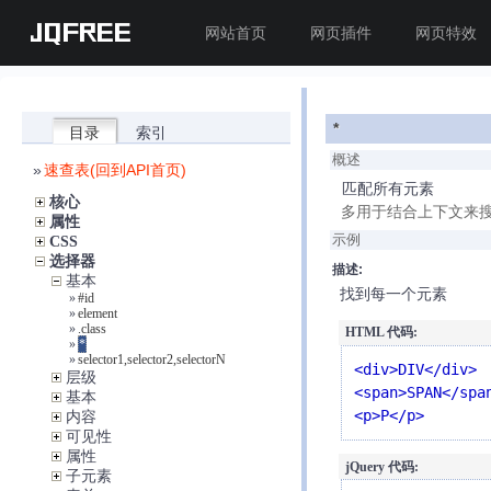
JQFREE
网站首页
网页插件
网页特效
*
目录
索引
概述
»
速查表(回到API首页)
匹配所有元素
核心
多用于结合上下文来
属性
示例
CSS
选择器
描述:
基本
找到每一个元素
»
#id
»
element
»
.class
HTML 代码:
»
*
»
selector1,selector2,selectorN
<div>DIV</div>

层级
<span>SPAN</span
基本
<p>P</p>
内容
可见性
属性
jQuery 代码:
子元素