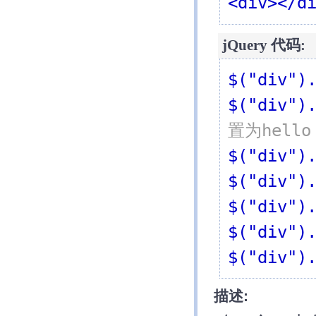
<div></d
jQuery 代码:
$("div")
$("div")
置为hello
$("div")
$("div")
$("div")
$("div")
$("div")
描述: