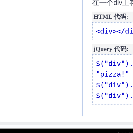
在一个div
HTML 代码:
<div></d
jQuery 代码:
$("div").
"pizza!" 
$("div")
$("div")