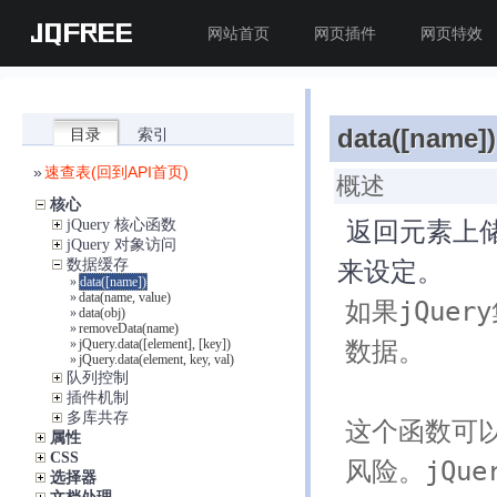
JQFREE
网站首页
网页插件
网页特效
data(
[name]
)
目录
索引
»
速查表(回到API首页)
概述
核心
返回元素上储存
jQuery 核心函数
jQuery 对象访问
来设定。
数据缓存
»
data([name])
»
data(name, value)
如果jQue
»
data(obj)
»
removeData(name)
数据。

»
jQuery.data([element], [key])
»
jQuery.data(element, key, val)
队列控制
插件机制
多库共存
这个函数可
属性
CSS
风险。jQue
选择器