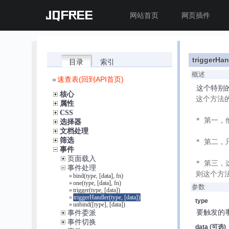
JQFREE
网站首页
网页插件
triggerHan
目录
索引
概述
»
速查表(回到API首页)
这个特别
核心
这个方法的
属性
CSS
* 第一，
选择器
文档处理
筛选
* 第二，
事件
页面载入
* 第三，
事件处理
则这个方法返
»
bind(type, [data], fn)
»
one(type, [data], fn)
参数
»
trigger(type, [data])
»
triggerHandler(type, [data])
type
»
unbind([type], [data])
要触发的
事件委派
事件切换
data
(可选)