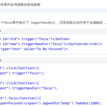
传递给事件处理函数的附加参数
focus事件执行了 .triggerHandler() ，浏览器默认动作将不会被
:
n id="old">.trigger("focus")</button>

n id="new">.triggerHandler("focus")</button><br/><br/>

 type="text" value="To Be Focused"/>
:
d").click(function(){

w").click(function(){

ut").focus(function(){
