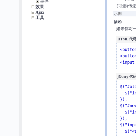
事件
(可选)
效果
Ajax
示例
工具
描述:
如果你对一个
HTML 代码
<butto
<butto
<input
jQuery 代码
$("#ol
  $("input").trigger("focus");

});

$("#ne
  $("input").triggerHandler("focus");

});

$("inp
  $("<span>Focused!</span>").appendTo("body").fadeOut(1000);
