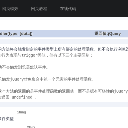
网页特效
网页教程
在线代码
dler(type,
[data]
)
返回值:jQuery
的方法将会触发指定的事件类型上所有绑定的处理函数。但不会执行浏览
行为表现与trigger类似，但有以下三个主要区别： 

他不会触发浏览器默认事件。

只触发jQuery对象集合中第一个元素的事件处理函数。

这个方法的返回的是事件处理函数的返回值，而不是据有可链性的jQuery
回 undefined 。
String
事件类型
Array