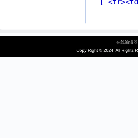
[ <tr><t
在线编辑器
Copy Right © 2024, All Rights 