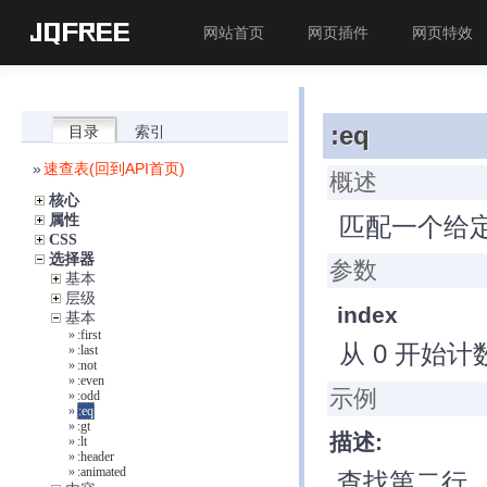
JQFREE
网站首页
网页插件
网页特效
:eq
目录
索引
»
速查表(回到API首页)
概述
核心
匹配一个给
属性
CSS
选择器
参数
基本
层级
index
基本
»
:first
从 0 开始计
»
:last
»
:not
»
:even
示例
»
:odd
»
:eq
»
:gt
描述:
»
:lt
»
:header
»
:animated
查找第二行