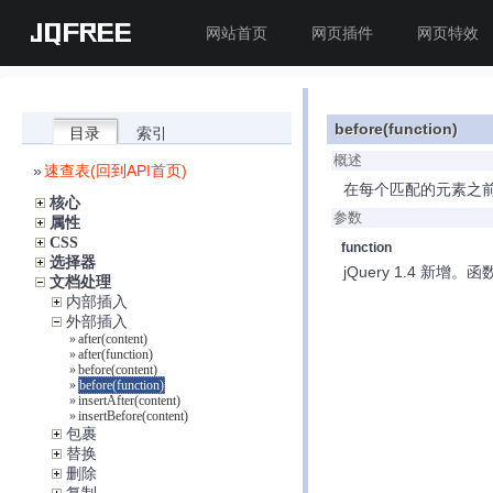
JQFREE
网站首页
网页插件
网页特效
before(function)
目录
索引
概述
»
速查表(回到API首页)
在每个匹配的元素之
核心
参数
属性
CSS
function
选择器
jQuery 1.4 新增
文档处理
内部插入
外部插入
»
after(content)
»
after(function)
»
before(content)
»
before(function)
»
insertAfter(content)
»
insertBefore(content)
包裹
替换
删除