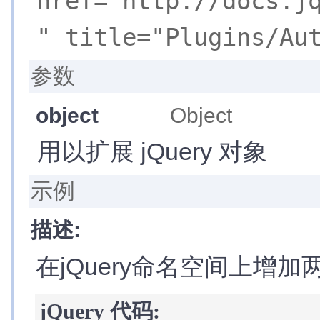
href="http://docs.j
核
心
" title="Plugins/
函
数
jQuery
对
参数
象
访
问
object
Object
数
据
用以扩展 jQuery 对象
缓
存
队
列
示例
控
制
插
描述:
件
机
在jQuery命名空间上增
制
»
jQuery.fn.extend(object)
»
jQuery.extend(object)
多
jQuery 代码:
库
共