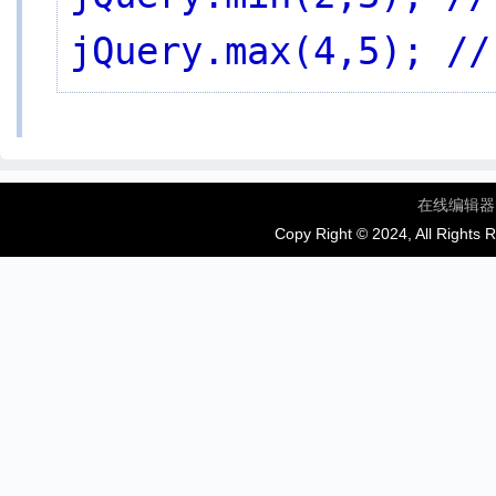
jQuery.max(4,5); //
在线编辑器
Copy Right © 2024, All Rights 