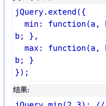
存
属
jQuery.extend({

性
CSS
选
  min: function(a, b) { return a < b ? a : 
择
器
b; },

文
档
处
  max: function(a, b) { return a > b ? a : 
理
筛
选
b; }

事
件
效
});
果
Ajax
工
具
结果:
jQuery.min(2,3); // 