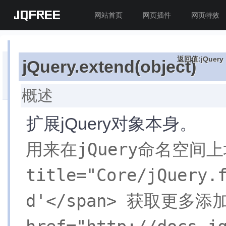
JQFREE
网站首页
网页插件
网页特效
返回值:jQuery
jQuery.extend(object)
目
录
索
概述
引
»
速
扩展jQuery对象本身。
查
表
用来在jQuery命名空间上
(回
到
API
title="Core/jQuery.
首
页)
d'</span> 获取更多添加
核
心
jQuery