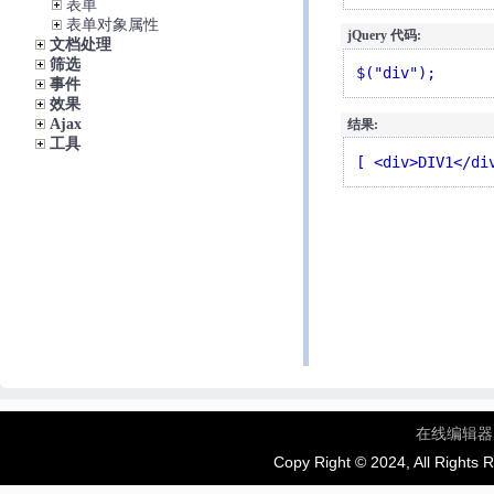
表单
表单对象属性
jQuery 代码:
文档处理
筛选
$("div");
事件
效果
Ajax
结果:
工具
[ <div>DIV1</di
在线编辑器
Copy Right © 2024, All Rights 