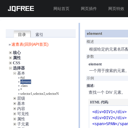
JQFREE
网站首页
网页插件
网页特效
element
目录
索引
概述
»
速查表(回到API首页)
根据给定的元素名匹
核心
参数
属性
CSS
element
选择器
一个用于搜索的元素。
基本
»
#id
示例
»
element
»
.class
描述:
»
*
查找一个 DIV 元素。
»
selector1,selector2,selectorN
层级
HTML 代码:
基本
内容
<div>DIV1</div>

可见性
<div>DIV2</div>

属性
<span>SPAN</spa
子元素