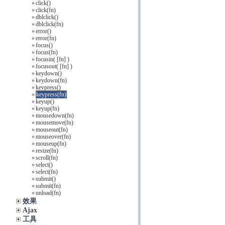
»
click()
»
click(fn)
»
dblclick()
»
dblclick(fn)
»
error()
»
error(fn)
»
focus()
»
focus(fn)
»
focusin( [fn] )
»
focusout( [fn] )
»
keydown()
»
keydown(fn)
»
keypress()
»
keypress(fn)
»
keyup()
»
keyup(fn)
»
mousedown(fn)
»
mousemove(fn)
»
mouseout(fn)
»
mouseover(fn)
»
mouseup(fn)
»
resize(fn)
»
scroll(fn)
»
select()
»
select(fn)
»
submit()
»
submit(fn)
»
unload(fn)
效果
Ajax
工具