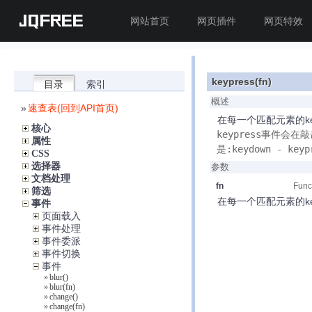
JQFREE
网站首页
网页插件
网页特效
keypress(fn)
目录
索引
概述
»
速查表(回到API首页)
在每一个匹配元素的ke
核心
keypress事件
属性
是:keydown - keyp
CSS
选择器
参数
文档处理
fn
Func
筛选
在每一个匹配元素的ke
事件
页面载入
事件处理
事件委派
事件切换
事件
»
blur()
»
blur(fn)
»
change()
»
change(fn)