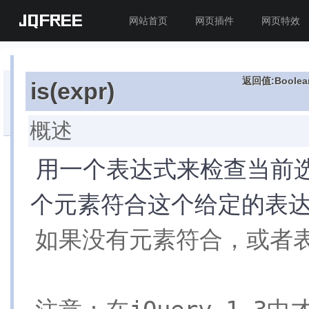
JQFREE
网站首页
网页插件
网页特效
返回值:Boolea
is(expr)
目
录
索
概述
引
»
速
用一个表达式来检查当前
查
表
(回
个元素符合这个给定的表达式
到
API
如果没有元素符合，或者表达
首
页)
核
心
属