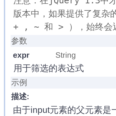
注意：在jQuery 1.
性
CSS
版本中，如果提供了复杂的
选
择
器
+ , ~ 和 > ），始终会
文
档
处
理
参数
筛
选
过
expr
String
滤
»
eq(index)
»
first()
用于筛选的表达式
»
last()
»
hasClass(class)
»
filter(expr)
»
filter(fn)
示例
»
is(expr)
»
map(callback)
»
has(expr)
»
not(expr)
描述:
»
slice(start, [end])
查
找
由于input元素的父元素是
串
联