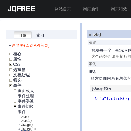
JQFREE
网站首页
网页插件
网页特效
click()
目录
索引
概述
»
速查表(回到API首页)
触发每一个匹配元素的c
核心
这个函数会调用执行绑
属性
示例
CSS
选择器
描述:
文档处理
触发页面内所有段落
筛选
事件
jQuery 代码:
页面载入
事件处理
$("p").click();
事件委派
事件切换
事件
»
blur()
»
blur(fn)
»
change()
»
change(fn)