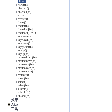
»
click()
»
click(fn)
»
dblclick()
»
dblclick(fn)
»
error()
»
error(fn)
»
focus()
»
focus(fn)
»
focusin( [fn] )
»
focusout( [fn] )
»
keydown()
»
keydown(fn)
»
keypress()
»
keypress(fn)
»
keyup()
»
keyup(fn)
»
mousedown(fn)
»
mousemove(fn)
»
mouseout(fn)
»
mouseover(fn)
»
mouseup(fn)
»
resize(fn)
»
scroll(fn)
»
select()
»
select(fn)
»
submit()
»
submit(fn)
»
unload(fn)
效果
Ajax
工具