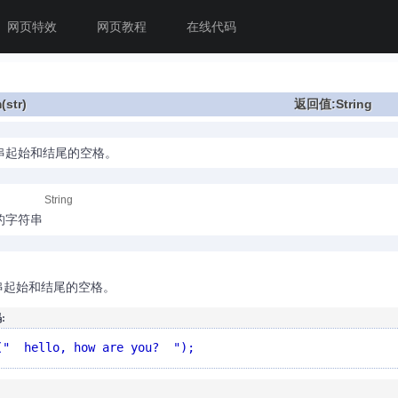
网页特效
网页教程
在线代码
(str)
返回值:String
串起始和结尾的空格。
String
的字符串
串起始和结尾的空格。
:
("  hello, how are you?  ");