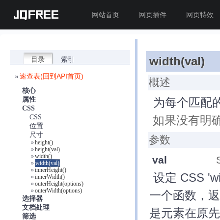
JQFREE
网站首页
网页插件
网页特效
width(val)
目录
索引
»
速查表(回到API首页)
概述
核心
为每个匹配的
属性
CSS
如果没有明确
CSS
位置
尺寸
参数
»
height()
»
height(val)
»
width()
val
»
width(val)
»
innerHeight()
设定 CSS 
»
innerWidth()
»
outerHeight(options)
»
outerWidth(options)
一个函数，返
选择器
文档处理
是元素在原先
筛选