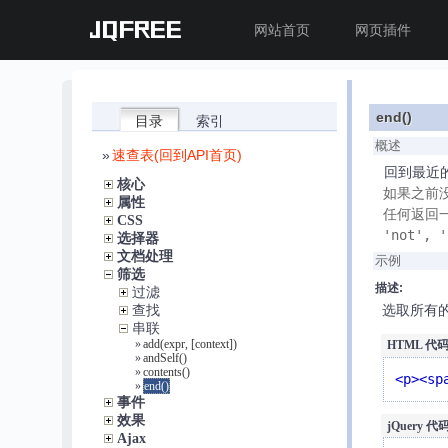
JQFREE
网站首页
网页插件
end()
目录
索引
概述
»
速查表(回到API首页)
回到最近
核心
如果之前没
属性
任何返回一个j
CSS
'not', 
选择器
文档处理
示例
筛选
描述:
过滤
选取所有的
查找
串联
»
add(expr, [context])
HTML 代码
»
andSelf()
»
contents()
<p><sp
»
end()
事件
效果
jQuery 代码
Ajax