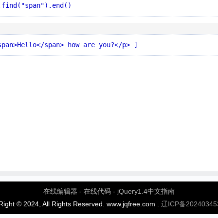
.find("span").end()
span>Hello</span> how are you?</p> ]
在线编辑器
-
在线代码
-
jQuery1.4中文指南
ight © 2024, All Rights Reserved. www.jqfree.com .
辽ICP备20240345