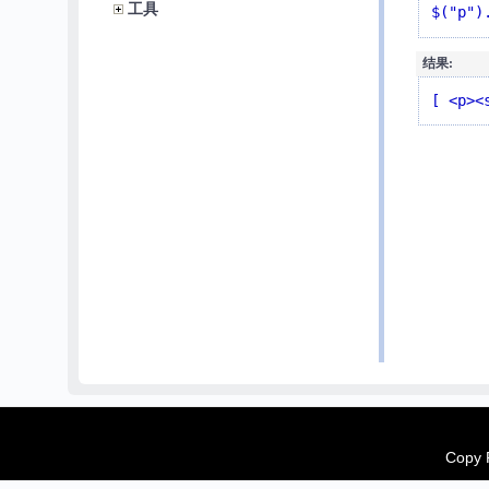
工具
$("p")
结果:
[ <p><
Copy R