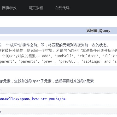
网页特效
网页教程
在线代码
返回值:jQuery
的一个"破坏性"操作之前。即，将匹配的元素列表变为前一次的状态。
有破坏性操作，则返回一个空集。所谓的"破坏性"就是指任何改变所匹配的jQ
Query对象的函数--'add', 'andSelf', 'children', 'filter', 
'parent', 'parents', 'prev', 'prevAll', 'siblings' and
p元素，查找并选取span子元素，然后再回过来选取p元素
:
an>Hello</span>,how are you?</p>
: