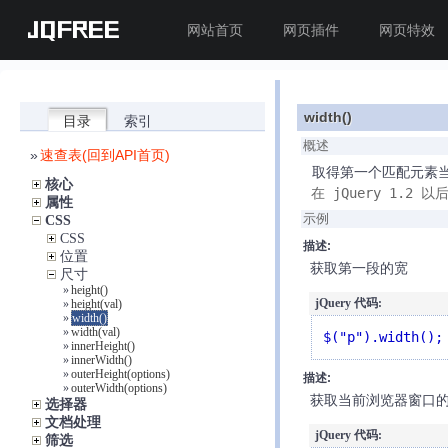
JQFREE
网站首页
网页插件
网页特效
width()
目录
索引
概述
»
速查表(回到API首页)
取得第一个匹配元素当
核心
在 jQuery 1.2 以
属性
示例
CSS
CSS
描述:
位置
获取第一段的宽
尺寸
»
height()
jQuery 代码:
»
height(val)
»
width()
»
width(val)
$("p").width();
»
innerHeight()
»
innerWidth()
»
outerHeight(options)
描述:
»
outerWidth(options)
获取当前浏览器窗口
选择器
文档处理
jQuery 代码:
筛选