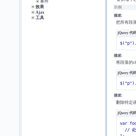
事件
效果
示例
Ajax
描述:
工具
把所有段
jQuery 代码
$("p")
描述:
将段落的c
jQuery 代码
$("p")
描述:
删除特定
jQuery 代码
var fo
  // 处理某个事件的代码

};
