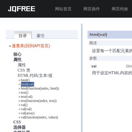
JQFREE
网站首页
网页插件
网页特效
html(val)
目录
索引
概述
»
速查表(回到API首页)
设置每一个匹配元素的
核心
参数
属性
属性
val
Str
CSS 类
用于设定HTML内容
HTML代码/文本/值
»
html()
»
html(val)
»
html(function(index, html))
»
text()
»
text(val)
»
text(function(index, text))
»
val()
»
val(val)
»
val(array)
»
val(function(index, value))
CSS
选择器