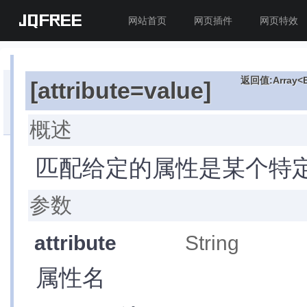
JQFREE
网站首页
网页插件
网页特效
返回值:Array<E
[attribute=value]
目
录
索
概述
引
»
速
匹配给定的属性是某个特
查
表
(回
参数
到
API
attribute
String
首
页)
属性名
核
心
属