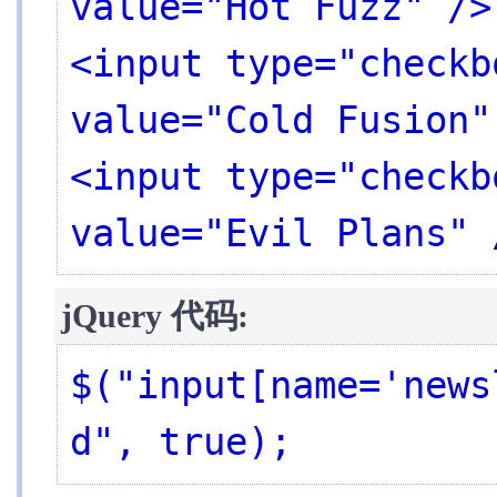
value="Hot Fuzz" />

素
表
<input type="checkb
单
表
单
value="Cold Fusion" 
对
象
属
<input type="checkb
性
文
档
value="Evil Plans" 
处
理
筛
选
jQuery 代码:
事
件
效
$("input[name='news
果
Ajax
工
d", true);
具