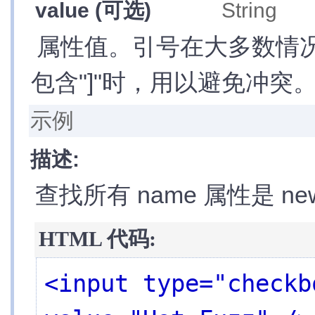
性
value
(可选)
String
CSS
选
属性值。引号在大多数情
择
器
基
包含"]"时，用以避免冲突
本
层
级
示例
基
本
内
描述:
容
可
见
查找所有 name 属性是 newsl
性
属
性
»
[attribute]
HTML 代码:
»
[attribute=value]
»
[attribute!=value]
»
[attribute^=value]
»
[attribute$=value]
<input type="checkb
»
[attribute*=value]
»
[attrSel1][attrSel2][attrSelN]
子
元