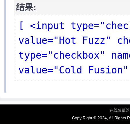
结果:
[ <input type="chec
value="Hot Fuzz" ch
type="checkbox" nam
value="Cold Fusion"
在线编辑器
Copy Right © 2024, All Rights 